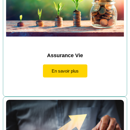
×
Assurance Vie
On vous
En savoir plus
recontacte
Laissez nous vos
coordonnées, téléphone ou
email et nous vous
recontactons dans les