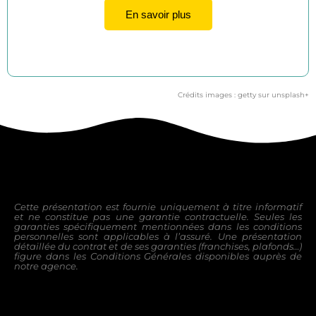
En savoir plus
Crédits images : getty sur unsplash+
Cette présentation est fournie uniquement à titre informatif
et ne constitue pas une garantie contractuelle. Seules les
garanties
spécifiquement mentionnées dans les conditions
personnelles sont applicables à l’assuré.
Une présentation
détaillée du contrat et de ses garanties (franchises, plafonds…)
figure dans les Conditions Générales disponibles
auprès de
notre agence.