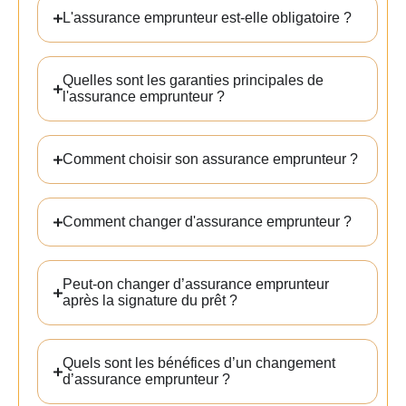
Laissez nous vos
L'assurance emprunteur est-elle obligatoire ?
coordonnées, téléphone ou
email et nous vous
recontactons dans les
Quelles sont les garanties principales de
meilleurs délais.
l'assurance emprunteur ?
Comment choisir son assurance emprunteur ?
Comment changer d'assurance emprunteur ?
Peut-on changer d’assurance emprunteur
après la signature du prêt ?
Quels sont les bénéfices d’un changement
d’assurance emprunteur ?