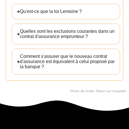
Qu'est-ce que la loi Lemoine ?
Quelles sont les exclusions courantes dans un
contrat d'assurance emprunteur ?
En cliquant sur “Envoyer”, vous acceptez
que vos données soient utilisées par notre
agence pour vous contacter par téléphone
Comment s'assurer que le nouveau contrat
ou par e-mail à propos de votre demande.
d'assurance est équivalent à celui proposé par
Retrouvez plus d’informations sur le
la banque ?
traitement de vos données dans notre
politique de confidentialité.
Envoyer
Photo de
Andre Taissin
sur
Unsplash