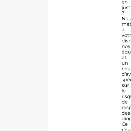
en
just
?
Nou
met
à
vot
disp
nos
équ
et
un
rés
d’a
spéc
sur
le
ris
de
res
des
diri
Ce
rés