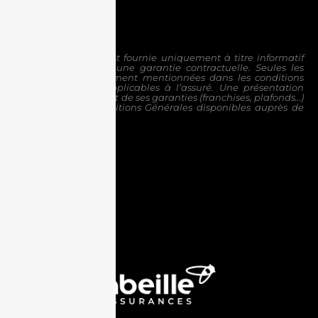
Cette présentation est fournie uniquement à titre informatif
et ne constitue pas une garantie contractuelle. Seules les
garanties
spécifiquement mentionnées dans les conditions
personnelles sont applicables à l’assuré.
Une présentation
détaillée du contrat et de ses garanties (franchises, plafonds…)
figure dans les Conditions Générales disponibles
auprès de
notre agence.