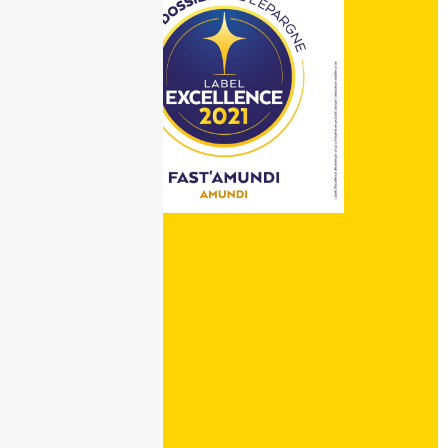
On vous recontacte
Laissez nous vos coordonnées, 
ou email et nous vous recontac
les meilleurs délais.