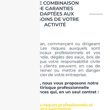
UNE COMBINAISON
DE GARANTIES
ADAPTÉES AUX
BESOINS DE VOTRE
ACTIVITÉ
Vous êtes artisan, commerçant ou dirigeant
d’entreprise… Les risques auxquels sont
exposés vos locaux professionnels et vos
matériels (incendie, dégâts des eaux, bris de
glaces…) ainsi que votre responsabilité civile
vis-à-vis de vos clients peuvent, en cas de
sinistre, vous freiner ou mettre en danger
l’équilibre financier de votre entreprise.
C’est pourquoi, nous vous proposons notre
assurance multirisque professionnelle
Abeille Assurances
qui, en un seul contrat :
Couvre vos risques professionnels et
protège votre patrimoine