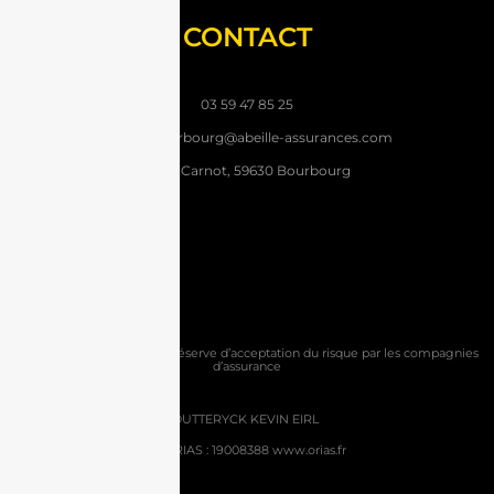
CONTACT
03 59 47 85 25
agencebourbourg@abeille-assurances.com
6 rue Carnot, 59630 Bourbourg
Toutes les offres sont sous réserve d’acceptation du risque par les compagnies
d’assurance
OUTTERYCK KEVIN EIRL
n° ORIAS : 19008388 www.orias.fr