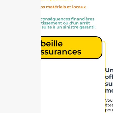
garantit vos matériels et locaux
d'activité
limite les conséquences financières
d'un ralentissement ou d'un arrêt
d'activité, suite à un sinistre garanti.
Les
Abeille
Assurances
U
of
su
me
Vou
ête
pou