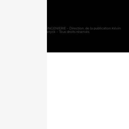
©2025 Site réalisé par
ID-INGENIERIE
– Direction. de la publication Kévin
Outteryck – Tous droits réservés