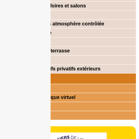
Participation à des foires et salons
Bris de matériel
Marchandises sous atmosphère contrôlée
Protection juridique
Perte d’exploitation
Aménagements en terrasse
Cave à vin
Equipements sportifs privatifs extérieurs
Assistance
Gestion de crise
Coffre fort électronique virtuel
E-réputation
Avance de fonds