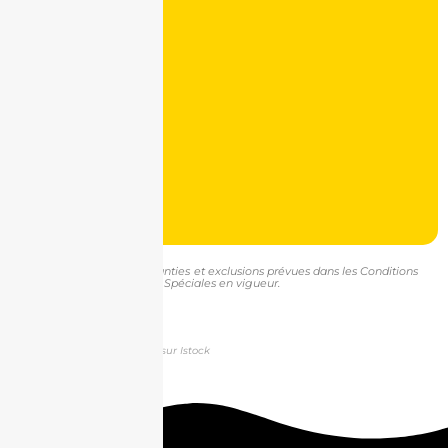
(1) Voir le détail des garanties et exclusions prévues dans les Conditions
Générales et Conditions Spéciales en vigueur.
Crédits images : Solstock sur Istock