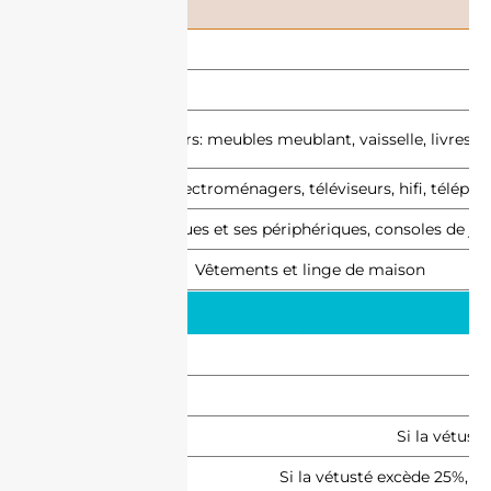
Biens mobiliers: meubles meublant, vaisselle, livres, b
Appareils électroménagers, téléviseurs, hifi, téléph
Matériel informatiques et ses périphériques, consoles de jeu
Vêtements et linge de maison
Si la vétust
Si la vétusté excède 25%, v