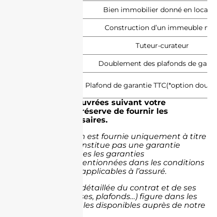
Bien immobilier donné en locati
Construction d’un immeuble neu
Tuteur-curateur
Doublement des plafonds de garan
Plafond de garantie TTC(*option doub
(1) Dans les 48h ouvrées suivant votre
déclaration, sous réserve de fournir les
justificatifs nécessaires.
Cette présentation est fournie uniquement à titre
informatif et ne constitue pas une garantie
contractuelle. Seules les garanties
spécifiquement mentionnées dans les conditions
personnelles sont applicables à l’assuré.
Une présentation détaillée du contrat et de ses
garanties (franchises, plafonds…) figure dans les
Conditions Générales disponibles auprès de notre
agence.