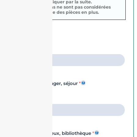
indiquer par la suite.
Envoyer
Les vérandas ne sont pas considérées
comme des pièces en plus.
Chambre
*
Salon, salle à manger, séjour
*
Bureau, salle de jeux, bibliothèque
*