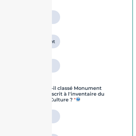
Il s'agit de :
*
Une maison
Un appartement
Un logement
étudiant
Le bâtiment est-il classé Monument
Historique ou inscrit à l'inventaire du
Ministère de la Culture ?
*
Non