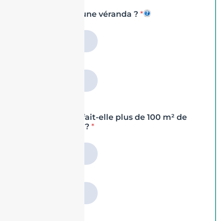
Possédez-vous une véranda ?
*
Non
Oui
Une des pièces fait-elle plus de 100 m² de
superficie au sol?
*
Non
Oui