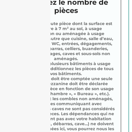
Saisissez le nombre de
pièces
Indiquez ici toute pièce dont la surface est
supérieure à 7 m² au sol, à usage
d’habitation ou aménagée à usage
d’habitation, autre que cuisine, salle d’eau,
salle de bains, WC, entrées, dégagements,
couloirs, débarras, celliers, buanderies,
lingeries, garages, caves et sous-sols non
aménagés.
Si vous avez plusieurs bâtiments à usage
d’habitation, additionnez les pièces de tous
vos bâtiments.
Chaque pièce doit être comptée une seule
fois. Une mezzanine doit être déclarée
comme une pièce en fonction de son usage
En cliquant sur “Envoyer”, vous acceptez q
principal (« Chambre », « Bureau », etc.).
données soient utilisées par notre agence pou
Les greniers et les combles non aménagés,
contacter par téléphone ou par e-mail à propos de
les garages communiquant avec
demande. Retrouvez plus d’informations s
l’habitation, les caves ne sont pas considérés
traitement de vos données dans notre
politi
comme des pièces. Les dépendances qui ne
communiquent pas avec votre habitation
confidentialité.
(cellier, garage, débarras, cave…) ne doivent
pas être indiquées ici, vous pourrez nous les