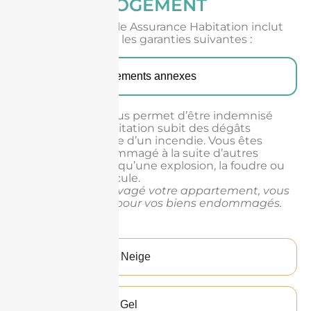
LOGEMENT
Votre contrat Abeille Assurance Habitation inclut
automatiquement les garanties suivantes :
Incendie et événements annexes
Cette garantie vous permet d’être indemnisé
lorsque votre habitation subit des dégâts
matériels à la suite d’un incendie. Vous êtes
également dédommagé à la suite d’autres
événements tels qu’une explosion, la foudre ou
le choc d’un véhicule.
Ex: la foudre a ravagé votre appartement, vous
serez indemnisé pour vos biens endommagés.
Tempête - Grêle - Neige
Dégât des eaux - Gel