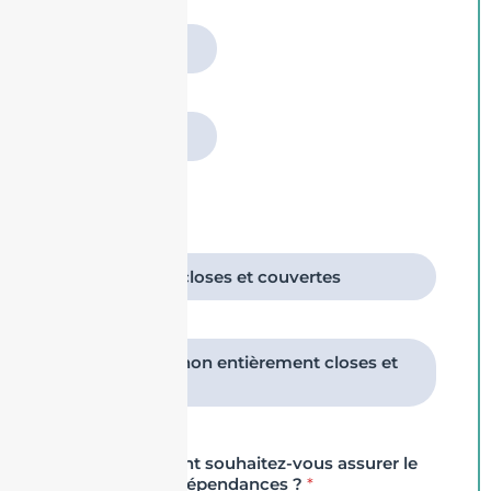
31 - 500 m2
> 500 m2 ou
dép. RC seule
Il s’agit de :
*
Dépendances closes et couvertes
Dépendances non entièrement closes et
couvertes
Pour quel montant souhaitez-vous assurer le
contenu de vos dépendances ?
*