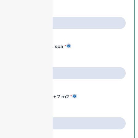
Piscine intérieure, spa
*
Autre espaces de + 7 m2
*