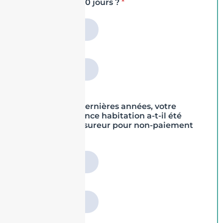
depuis plus de 30 jours ?
*
Non
Oui
Au cours des 3 dernières années, votre
contrat d'assurance habitation a-t-il été
résilié par un assureur pour non-paiement
de prime ?
*
Non
Oui