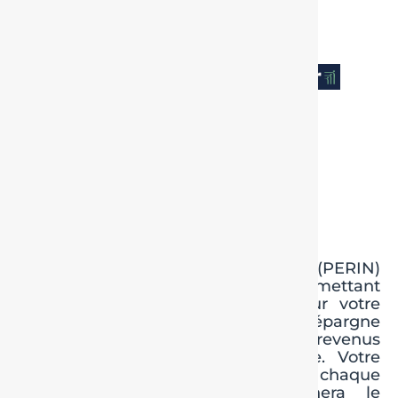
PRÉPAREZ
VOTRE
RETRAITE
AVEC AFER
RETRAITE
INDIVIDUELLE
Le Plan d’épargne retraite individuel (PERIN)
est une solution d’épargne vous permettant
de vous constituer un capital pour votre
retraite. Votre effort individuel d’épargne
peut être déduit1 ou non de vos revenus
et/ou de votre bénéfice imposable. Votre
choix s’effectue au moment de chaque
versement. Ce choix conditionnera le