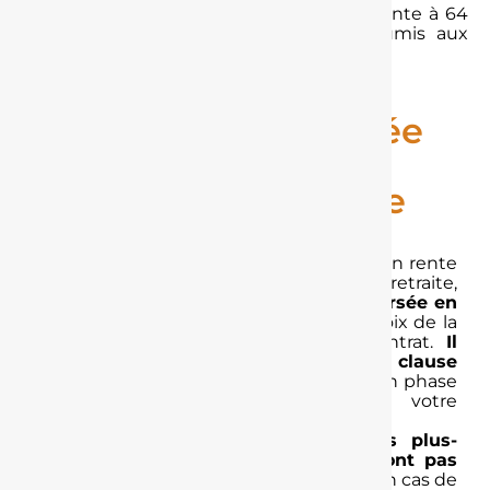
Par exemple, si vous déclenchez votre rente à 64
ans, seuls 40% du montant seront soumis aux
17,2% de prélèvements sociaux.
La fiscalité appliquée
sur l’épargne non
consommée à votre
décès
Si vous décédez avant d’avoir récupéré en rente
ou capital l’intégralité de votre épargne retraite,
votre PER est clôturé.
L’épargne est versée en
capital ou sous forme de rente
, au choix de la
ou les personne(s) désignée(s) au contrat.
Il
convient de veiller à remettre à jour la clause
bénéficiaire
pour qu’elle soit toujours en phase
avec votre situation personnelle et votre
volonté.
À la différence de l’assurance vie,
les plus-
values capitalisées sur un PER ne sont pas
soumises aux prélèvements sociaux
en cas de