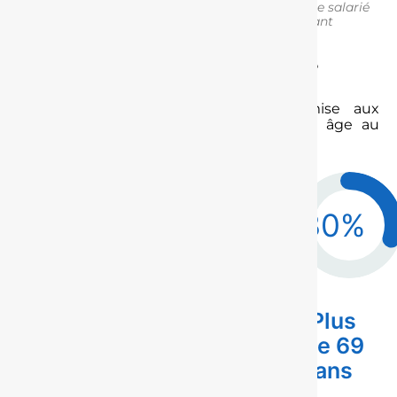
sauf pour les versements obligatoires si le salarié
est toujours présent dans l’entreprise ayant
souscrit le PER.
En cas de sortie en rente, quelle
fraction sera fiscalisée ?
La part de la rente qui sera soumise aux
prélèvements sociaux dépend de votre âge au
moment de la mise en place de la rente :
70
%
50
%
40
%
30
%
Moins
entre 50
Entre 60
Plus
de 50
et 59
et 69
de 69
ans
ans
ans
ans