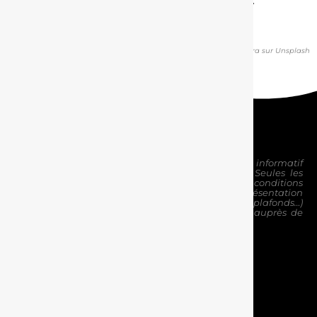
applicable à un résident fiscal en France.
Crédits images : Marc Najera sur Unsplash
Cette présentation est fournie uniquement à titre informatif
et ne constitue pas une garantie contractuelle. Seules les
garanties
spécifiquement mentionnées dans les conditions
personnelles sont applicables à l’assuré.
Une présentation
détaillée du contrat et de ses garanties (franchises, plafonds…)
figure dans les Conditions Générales disponibles
auprès de
notre agence.