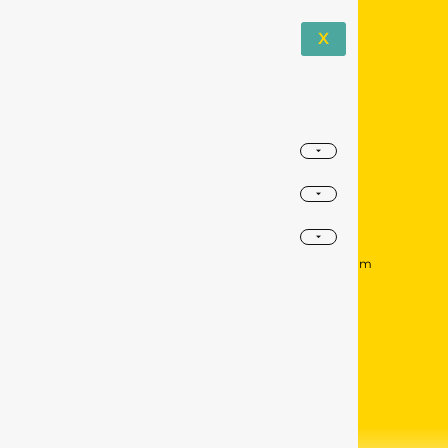
X
assurance prévoyance épargne
6 rue Carnot, 59630 Bourbourg
agencebourbourg@abeille-assurances.com
03 59 47 85 25