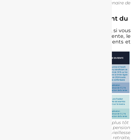
décès de votre conjoint ou de votre partenaire de
PACS.
La fiscalité appliquée au moment du
départ en retraite
3
Au moment de votre départ en retraite
, si vous
optez pour une sortie en capital ou en rente, le
traitement fiscal et social de vos versements et
de la part de plus-value sera différent :
La liquidation du plan peut intervenir au plus tôt
à compter de la date de liquidation de la pension
dans un régime obligatoire d’assurance vieillesse
ou à compter de l’âge légal de départ en retraite,