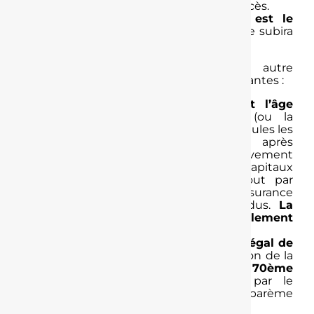
dénouement du contrat suite à votre décès.
Sur le plan fiscal,
si le bénéficiaire est le
conjoint ou le partenaire de PACS
, il ne subira
aucune fiscalité.
Mais si le(s) bénéficiaire(s) est une autre
personne, les règles fiscales sont les suivantes :
Si votre décès intervient avant l’âge
légal de départ en retraite
(ou la
liquidation de la retraite de base), seules les
primes versées sont soumises, après
abattement de 152 500 €, au prélèvement
de 20 % jusqu’à 852 500 € de capitaux
décès, et 31,25 % au-delà, le tout par
bénéficiaire et tous contrats d’assurance
vie et d’épargne retraite confondus.
La
part d’intérêts est donc totalement
exonérée
.
Si le décès intervient entre l’âge légal de
départ à la retraite
(ou la liquidation de la
retraite de base)
et votre 70ème
anniversaire
, la somme reçue par le
bénéficiaire est taxée selon un barème
progressif :