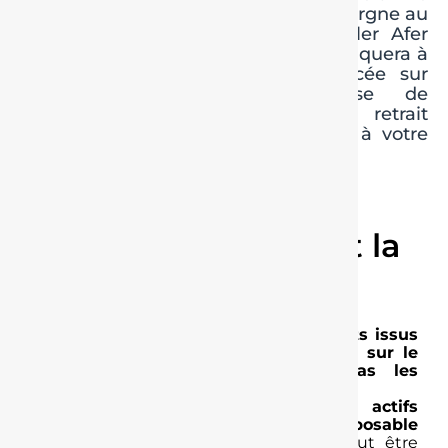
traitement fiscal que subira votre épargne au
moment d’un retrait. Votre conseiller Afer
vous détaille ici la fiscalité qui s’appliquera à
la part d’épargne individuelle placée sur
votre PER pendant la phase de
capitalisation, au moment d’un retrait
anticipé ou de la retraite, et enfin à votre
décès.
La fiscalité pendant la
phase de
capitalisation
Pendant la phase d’épargne,
les intérêts issus
de la part de votre épargne investie sur le
support en euros ne subiront pas les
prélèvements sociaux
.
De même,
la part investie en actifs
immobiliers de vos PER n’est pas imposable
à l’IFI
. Elle le devient si l’épargne peut être