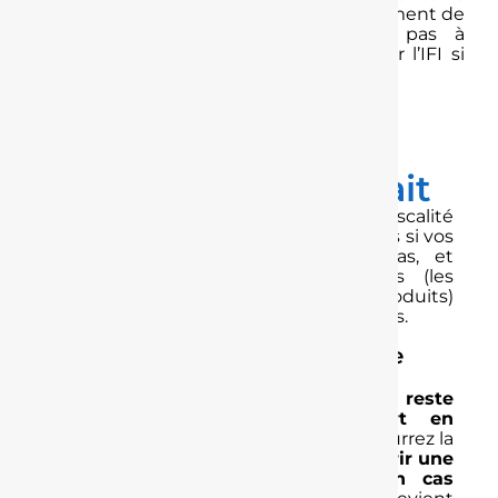
retirée du PER, particulièrement au moment de
votre départ en retraite. N’hésitez pas à
demander notre fiche pédagogique sur l’IFI si
vous êtes concerné.
La fiscalité au
moment d’un retrait
Les tableaux ci-dessous présentent la fiscalité
et les prélèvements sociaux applicables si vos
versements ont été déduits ou pas, et
distinguent les sommes épargnées (les
versements) des intérêts (ou produits)
qu’elles auront éventuellement générés.
La fiscalité appliquée en cas de
retrait anticipé
En principe,
votre épargne retraite reste
inaccessible jusqu’à votre départ en
retraite.
Mais, à tout moment, vous pourrez la
récupérer par anticipation pour
acquérir
une
résidence principale
. De même,
en cas
2