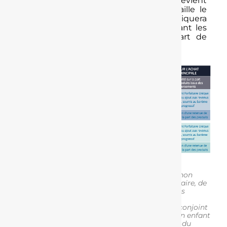
d’accident de la vie
, votre épargne devient
disponible. Le tableau ci-dessous détaille le
traitement fiscal et social qui s’appliquera
dans ces deux situations, en distinguant les
versements déduits ou pas, et la part de
capital et d’intérêts :
Dans les limites et plafonds fixés par la
réglementation en vigueur
Il s’agit de la cessation de votre activité non
salariée à la suite d’une liquidation judiciaire, de
l’épuisement de vos droits aux allocations
chômage, d’une situation d’invalidité de
catégorie 2 ou 3 (la vôtre, celle de votre conjoint
ou de votre partenaire de PACS et/ou d’un enfant
à charge), de votre surendet- tement, ou du