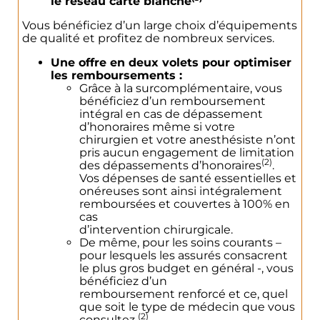
le réseau carte blanche
Vous bénéficiez d’un large choix d’équipements
de qualité et profitez de nombreux services.
Une offre en deux volets pour optimiser
les remboursements :
Grâce à la surcomplémentaire, vous
bénéficiez d’un remboursement
intégral en cas de dépassement
d’honoraires même si votre
chirurgien et votre anesthésiste n’ont
pris aucun engagement de limitation
En cliquant sur “Envoyer”, vous acceptez
(2)
des dépassements d’honoraires
.
que vos données soient utilisées par notre
Vos dépenses de santé essentielles et
agence pour vous contacter par téléphone
onéreuses sont ainsi intégralement
ou par e-mail à propos de votre demande.
remboursées et couvertes à 100% en
Retrouvez plus d’informations sur le
cas
traitement de vos données dans notre
d’intervention chirurgicale.
politique de confidentialité.
De même, pour les soins courants –
pour lesquels les assurés consacrent
le plus gros budget en général -, vous
Envoyer
bénéficiez d’un
remboursement renforcé et ce, quel
que soit le type de médecin que vous
(2)
consultez
.