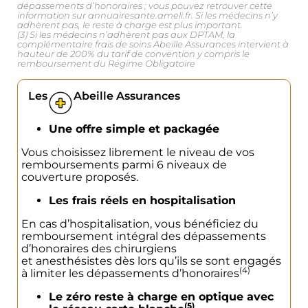
recontacte
dépassements d’honoraires ; vous pouvez retrouver cette
information sur annuairesante.ameli.fr. Si les médecins n’y
adhèrent pas, le reste à charge est plus important.
(3) Si les médecins n’adhèrent pas aux DPTAM, la
complémentaire frais de soins Abeille Assurances intervient à
hauteur de 200% du tarif de convention y compris le
Laissez nous vos
remboursement du Régime Obligatoire
coordonnées, téléphone ou
email et nous vous
Les
Abeille Assurances
recontactons dans les
meilleurs délais.
Une offre simple et packagée
Vous choisissez librement le niveau de vos
remboursements parmi 6 niveaux de
couverture proposés.
Les frais réels en hospitalisation
En cas d’hospitalisation, vous bénéficiez du
remboursement intégral des dépassements
d’honoraires des chirurgiens
et anesthésistes dès lors qu’ils se sont engagés
(4)
à limiter les dépassements d’honoraires
Le zéro reste à charge en optique avec
(5)