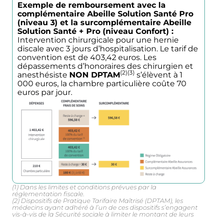
Exemple de remboursement avec la
complémentaire Abeille Solution Santé Pro
(niveau 3) et la surcomplémentaire Abeille
Solution Santé + Pro (niveau Confort) :
Intervention chirurgicale pour une hernie
discale avec 3 jours d’hospitalisation. Le tarif de
convention est de 403,42 euros. Les
dépassements d’honoraires des chirurgien et
(2)(3)
anesthésiste
NON DPTAM
s’élèvent à 1
000 euros, la chambre particulière coûte 70
euros par jour.
×
(1) Dans les limites et conditions prévues par la
On vous
réglementation fiscale.
(2) Dispositifs de Pratique Tarifaire Maîtrisé (DPTAM), les
médecins ayant adhéré à l’un de ces dispositifs s’engagent
vis-à-vis de la Sécurité sociale à limiter le montant de leurs