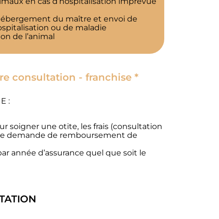
nimaux en cas d’hospitalisation imprévue
, hébergement du maître et envoi de
pitalisation ou de maladie
ion de l’animal
e consultation - franchise *
E :
 soigner une otite, les frais (consultation
emière demande de remboursement de
 par année d’assurance quel que soit le
TATION