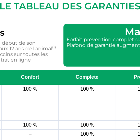
LE TABLEAU DES GARANTIE
Mai
s
Forfait prévention complet d
e début de son
Plafond de garantie augmenté
(1)
aux 12 ans de l’animal
ins sur toutes les
trat en ligne
Confort
Complete
Pr
100 %
100 %
100 %
100 %
–
100 %