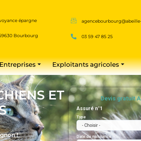
évoyance épargne
agencebourbourg@abeille
 59630 Bourbourg
03 59 47 85 25
 Entreprises
Exploitants agricoles
CHIENS ET
S
gnon !