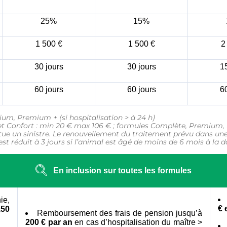
 vous recontacte
25%
15%
1 500 €
1 500 €
2
30 jours
30 jours
15
ssez nous vos coordonnées, téléphon
ail et nous vous recontactons dans 
60 jours
60 jours
60
meilleurs délais.
mium, Premium + (si hospitalisation > à 24 h)
e et Confort : min 20 € max 106 € ; formules Complète, Premium
tue un sinistre. Le renouvellement du traitement prévu dans un
st réduit à 3 jours si l’animal est âgé de moins de 6 mois à la da
En inclusion sur toutes les formules
ie,
€ 
150
Remboursement des frais de pension jusqu’à
200 € par an
en cas d’hospitalisation du maître >