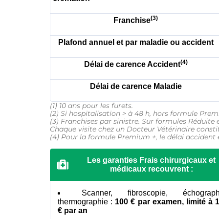
On
(3)
Franchise
Plafond annuel et par maladie ou accident
(4)
Délai de carence Accident
Lai
em
Délai de carence Maladie
(1) 10 ans pour les furets.
(2) Si hospitalisation > à 48 h, hors formule Pre
(3) Franchises par sinistre. Sur formules Réduit
Chaque visite chez un Docteur Vétérinaire consti
(4) Pour la formule Premium +, le délai accident e
Les garanties Frais chirurgicaux et
médicaux recouvrent :
Scanner, fibroscopie, échograph
thermographie :
100 € par examen, limité à 
€ par an