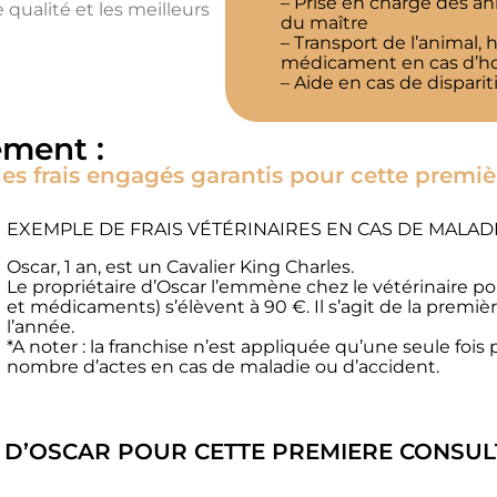
– Prise en charge des a
qualité et les meilleurs
du maître
– Transport de l’animal
médicament en cas d’hos
– Aide en cas de disparit
ment :
 frais engagés garantis pour cette premièr
EXEMPLE DE FRAIS VÉTÉRINAIRES EN CAS DE MALADI
Oscar, 1 an, est un Cavalier King Charles.
Le propriétaire d’Oscar l’emmène chez le vétérinaire pour
et médicaments) s’élèvent à 90 €. Il s’agit de la pr
l’année.
*A noter : la franchise n’est appliquée qu’une seule fois
nombre d’actes en cas de maladie ou d’accident.
D’OSCAR POUR CETTE PREMIERE CONSUL