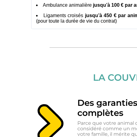
Ambulance animalière
jusqu’à 100 € par 
Ligaments croisés
jusqu’à 450 € par ani
(pour toute la durée de vie du contrat)
En 
LA COUV
don
con
de
tr
Des garanties
con
complètes
Env
Parce que votre animal
considéré comme un me
votre famille, il mérite 