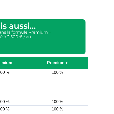
S
s aussi...
ans la formule Premium +
 à 2 500 € / an
emium
Premium +
100 %
100 %
100 %
100 %
100 %
100 %