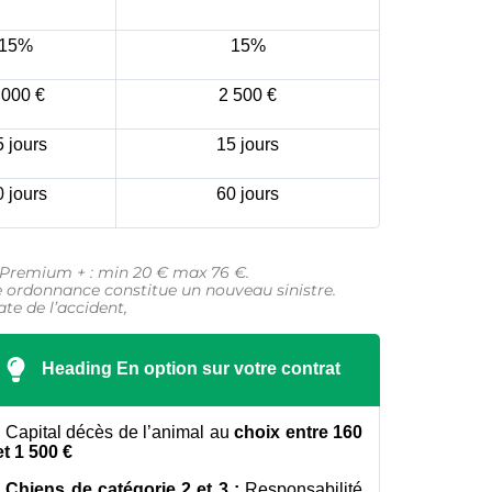
15%
15%
 000 €
2 500 €
 jours
15 jours
e ou
les
 jours
60 jours
, Premium + : min 20 € max 76 €.
e ordonnance constitue un nouveau sinistre.
te de l’accident,
Heading En option sur votre contrat
Capital décès de l’animal au
choix entre 160
et 1 500 €
Chiens de catégorie 2 et 3 :
Responsabilité