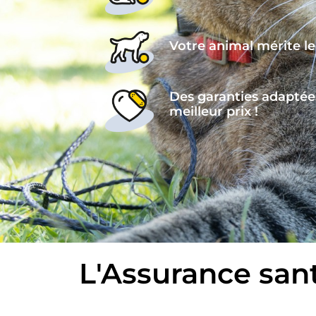
Votre animal mérite le
Des garanties adaptées
meilleur prix !
L'Assurance san