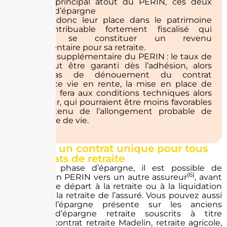
étant le principal atout du PERIN, ces deux
solutions d’épargne
En cliquant sur “Envoyer”, vous acceptez q
trouvent donc leur place dans le patrimoine
données soient utilisées par notre agence pou
d’un contribuable fortement fiscalisé qui
contacter par téléphone ou par e-mail à propos de
souhaite se constituer un revenu
demande. Retrouvez plus d’informations s
supplémentaire pour sa retraite.
traitement de vos données dans notre
politi
Avantage supplémentaire du PERIN : le taux de
confidentialité.
rente peut être garanti dès l’adhésion, alors
qu’en cas de dénouement du contrat
d’assurance vie en rente, la mise en place de
Envoyer
celle-ci se fera aux conditions techniques alors
en vigueur, qui pourraient être moins favorables
compte tenu de l’allongement probable de
l’espérance de vie.
Le PERIN, un contrat unique pour tous
vos contrats de retraite
Pendant la phase d’épargne, il est possible de
(6)
transférer son PERIN vers un autre assureur
, avant
l’âge légal de départ à la retraite ou à la liquidation
des droits à la retraite de l’assuré. Vous pouvez aussi
regrouper l’épargne présente sur les anciens
dispositifs d’épargne retraite souscrits à titre
individuel : contrat retraite Madelin, retraite agricole,