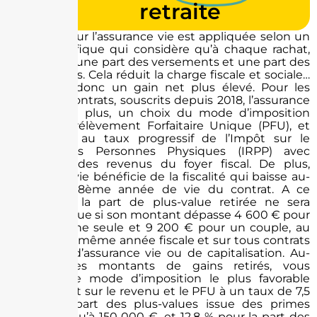
retraite
La fiscalité sur l’assurance vie est appliquée selon un
calcul spécifique qui considère qu’à chaque rachat,
vous retirez une part des versements et une part des
gains réalisés. Cela réduit la charge fiscale et sociale…
Et permet donc un gain net plus élevé. Pour les
nouveaux contrats, souscrits depuis 2018, l’assurance
vie offre, en plus, un choix du mode d’imposition
entre un Prélèvement Forfaitaire Unique (PFU), et
l’imposition au taux progressif de l’Impôt sur le
Revenu des Personnes Physiques (IRPP) avec
l’ensemble des revenus du foyer fiscal. De plus,
l’assurance vie bénéficie de la fiscalité qui baisse au-
delà de la 8ème année de vie du contrat. A ce
moment-là, la part de plus-value retirée ne sera
imposable que si son montant dépasse 4 600 € pour
une personne seule et 9 200 € pour un couple, au
cours d’une même année fiscale et sur tous contrats
confondus d’assurance vie ou de capitalisation. Au-
delà de ces montants de gains retirés, vous
choisissez le mode d’imposition le plus favorable
entre l’impôt sur le revenu et le PFU à un taux de 7,5
% pour la part des plus-values issue des primes
versées jusqu’à 150 000 €, et 12,8 % pour la part des