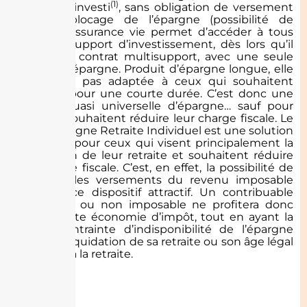
(1)
minimum investi
, sans obligation de versement
et sans blocage de l’épargne (possibilité de
rachats), l’assurance vie permet d’accéder à tous
types de support d’investissement, dès lors qu’il
s’agit d’un contrat multisupport, avec une seule
solution d’épargne. Produit d’épargne longue, elle
n’est donc pas adaptée à ceux qui souhaitent
épargner pour une courte durée. C’est donc une
solution quasi universelle d’épargne… sauf pour
ceux qui souhaitent réduire leur charge fiscale. Le
Plan d’Epargne Retraite Individuel est une solution
d’épargne pour ceux qui visent principalement la
préparation de leur retraite et souhaitent réduire
leur charge fiscale. C’est, en effet, la possibilité de
(2)
déduire
les versements du revenu imposable
qui rend ce dispositif attractif. Un contribuable
faiblement ou non imposable ne profitera donc
pas de cette économie d’impôt, tout en ayant la
même contrainte d’indisponibilité de l’épargne
jusqu’à la liquidation de sa retraite ou son âge légal
de départ à la retraite.