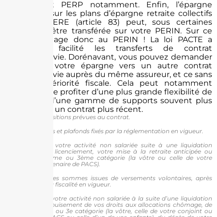
PREFON et PERP notamment. Enfin, l’épargne
constituée sur les plans d’épargne retraite collectifs
Perco et PERE (article 83) peut, sous certaines
conditions, être transférée sur votre PERIN. Sur ce
point, avantage donc au PERIN ! La loi PACTE a
également facilité les transferts de contrat
d’assurance vie. Dorénavant, vous pouvez demander
à déplacer votre épargne vers un autre contrat
d’assurance vie auprès du même assureur, et ce sans
perte d’antériorité fiscale. Cela peut notamment
permettre de profiter d’une plus grande flexibilité de
gestion et d’une gamme de supports souvent plus
étendue sur un contrat plus récent.
1 Selon les dispositions prévues au contrat.
2 Dans les limites et plafonds fixés par la réglementation en vigueur.
3 Cessation de votre activité non salariée suite à une liquidation
judiciaire, votre licenciement, votre mise à la retraite anticipée ou
invalidité de 2ème ou 3ème catégorie (la vôtre ou celle de votre
conjoint ou partenaire de PACS).
4 Uniquement les sommes issues de versements volontaires, après
application de la fiscalité en vigueur.
5 Cessation de votre activité non salariée à la suite d’une liquidation
judiciaire, de l’épuisement de vos droits aux allocations chômage, de
l’invalidité de 2e ou 3e catégorie (la vôtre, celle de votre conjoint ou