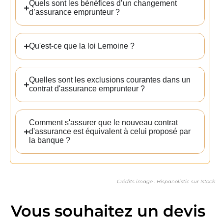
Quels sont les bénéfices d’un changement
d’assurance emprunteur ?
×
Qu'est-ce que la loi Lemoine ?
Quelles sont les exclusions courantes dans un
On vous
contrat d'assurance emprunteur ?
recontacte
Comment s'assurer que le nouveau contrat
d'assurance est équivalent à celui proposé par
la banque ?
Laissez nous vos
coordonnées, téléphone ou
email et nous vous
Crédits image : Hispanolistic sur Istock
recontactons dans les
meilleurs délais.
Vous souhaitez un devis