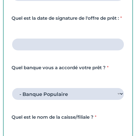
En cliquant sur “Envoyer”, vous acceptez
que vos données soient utilisées par notre
agence pour vous contacter par téléphone
Quel est la date de signature de l'offre de prêt :
*
ou par e-mail à propos de votre demande.
Retrouvez plus d’informations sur le
traitement de vos données dans notre
politique de confidentialité.
Envoyer
Quel banque vous a accordé votre prêt ?
*
Quel est le nom de la caisse/filiale ?
*