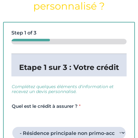
personnalisé ?
Step
1
of 3
:
N
Etape 1 sur 3 : Votre crédit
o
m
*
T
Complétez quelques éléments d'information et
r
recevez un devis personnalisé.
a
v
Quel est le crédit à assurer ?
*
a
i
l