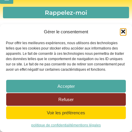
Rappelez-moi
Gérer le consentement
Pour offrir les meilleures expériences, nous utilisons des technologies
telles que les cookies pour stocker et/ou accéder aux informations des
appareils. Le fait de consentir à ces technologies nous permettra de traiter
des données telles que le comportement de navigation ou les ID uniques
sur ce site. Le fait de ne pas consentir ou de retirer son consentement peut
avoir un effet négatif sur certaines caractéristiques et fonctions.
Accepter
Refuser
Voir les préférences
En cliquant sur “Envoyer”, vous acceptez
que vos données soient utilisées par notre
politique de confidentialité
mentions légales
agence pour vous contacter par téléphone